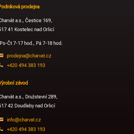
Podniková prodejna
Charvát a.s., Čestice 169,
517 41 Kostelec nad Orlicí
Po-Čt 7-17 hod., Pá 7-18 hod.

prodejna@charvat.cz

+420 494 383 193
Výrobní závod
Charvát a.s.,
Družstevní 289,
517 42 Doudleby nad Orlicí

info@charvat.cz

+420 494 383 193