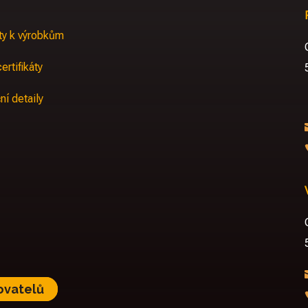
y k výrobkům
ertifikáty
ní detaily
ovatelů