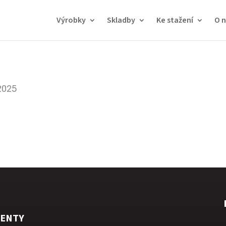
Výrobky
Skladby
Ke stažení
O n
2025
ENTY