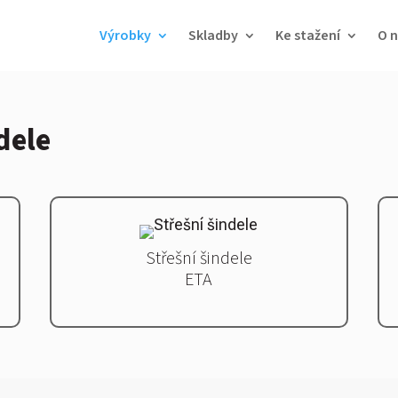
Výrobky
Skladby
Ke stažení
O n
dele
Střešní š
indele
ETA