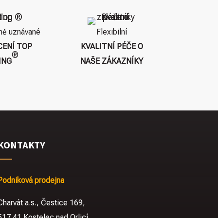
ně uznávané
Flexibilní
ENÍ TOP
KVALITNÍ PÉČE O
®
ING
NAŠE ZÁKAZNÍKY
KONTAKTY
Podniková prodejna
Charvát a.s., Čestice 169,
517 41 Kostelec nad Orlicí