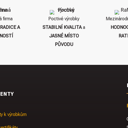
á firma
Poctivé výrobky
Mezinárod
TRADICE A
STABILNÍ KVALITA
a
HODNOC
NOSTÍ
JASNÉ MÍSTO
RAT
PŮVODU
ENTY
y k výrobkům
ertifikáty