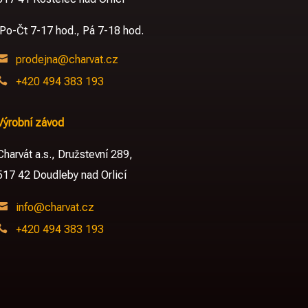
Po-Čt 7-17 hod., Pá 7-18 hod.

prodejna@charvat.cz

+420 494 383 193
Výrobní závod
Charvát a.s.,
Družstevní 289,
517 42 Doudleby nad Orlicí

info@charvat.cz

+420 494 383 193