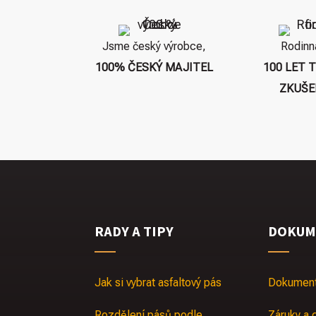
Jsme český výrobce,
Rodinn
100% ČESKÝ MAJITEL
100 LET 
ZKUŠE
RADY A TIPY
DOKUM
Jak si vybrat asfaltový pás
Dokument
Rozdělení pásů podle
Záruky a c