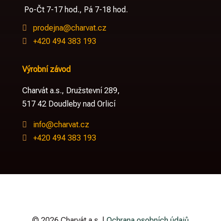
Po-Čt 7-17 hod., Pá 7-18 hod.
prodejna@charvat.cz

+420 494 383 193

Výrobní závod
Charvát a.s.,
Družstevní 289,
517 42 Doudleby nad Orlicí
info@charvat.cz

+420 494 383 193

© 2026 Charvát a.s. |
Ochrana osobních údajů