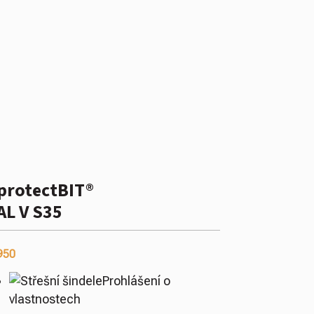
protectBIT®
AL V S35
950
Prohlášení o
vlastnostech