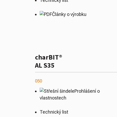
Technický list
Články o výrobku
charBIT®
AL S35
050
Prohlášení o
vlastnostech
Technický list