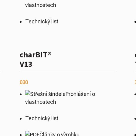
vlastnostech
Technický list
charBIT®
V13
030
Prohlášení o
vlastnostech
Technický list
Články o výrobku