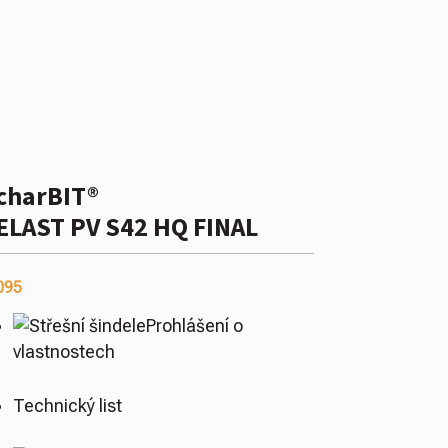
charBIT®
ELAST PV S42 HQ FINAL
095
Prohlášení o
vlastnostech
Technický list