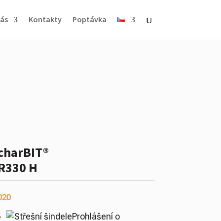
ás
Kontakty
Poptávka
charBIT®
R330 H
020
Prohlášení o