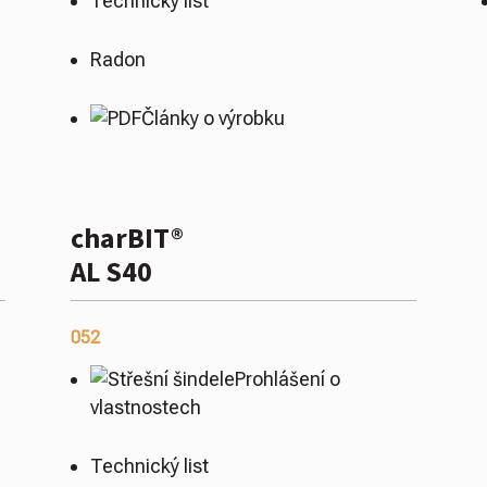
Technický list
Radon
Články o výrobku
charBIT®
AL S40
052
Prohlášení o
vlastnostech
Technický list