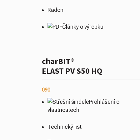
Radon
Články o výrobku
charBIT®
ELAST PV S50 HQ
090
Prohlášení o
vlastnostech
Technický list