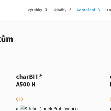
Výrobky
Skladby
Ke stažení
O n
kům
charBIT®
A500 H
010
Prohlášení o