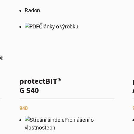
Radon
Články o výrobku
®
protectBIT®
G S40
940
Prohlášení o
vlastnostech