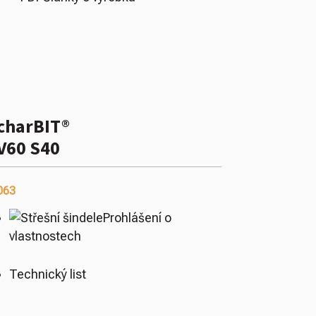
charBIT®
V60 S40
063
Prohlášení o
vlastnostech
Technický list