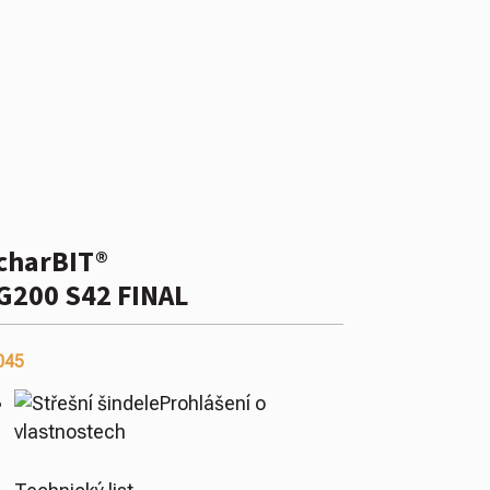
charBIT®
G200 S42 FINAL
045
Prohlášení o
vlastnostech