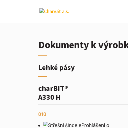
Dokumenty k výrob
Lehké pásy
charBIT®
A330 H
010
Prohlášení o