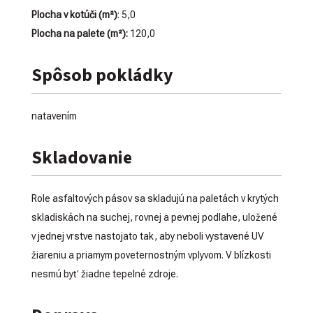
Plocha v kotúči (m²)
: 5,0
Plocha na palete (m²):
120,0
Spôsob pokládky
natavením
Skladovanie
Role asfaltových pásov sa skladujú na paletách v krytých
skladiskách na suchej, rovnej a pevnej podlahe, uložené
v jednej vrstve nastojato tak, aby neboli vystavené UV
žiareniu a priamym poveternostným vplyvom. V blízkosti
nesmú byť žiadne tepelné zdroje.