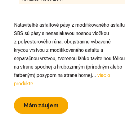
Nataviteľné asfaltové pásy z modifikovaného asfaltu
SBS sú pásy s nenasiakavou nosnou vložkou
z polyesterového rúna, obojstranne vybavené
krycou vrstvou z modifikovaného asfaltu a
separačnou vrstvou, tvorenou ľahko taviteľnou fóliou
na strane spodnej a hrubozrnným (prírodným alebo
farbeným) posypom na strane hornej…
viac o
produkte
Mám záujem