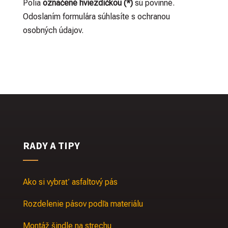
Polia
označené hviezdičkou (*)
sú povinné.
Odoslaním formulára súhlasíte s ochranou
osobných údajov.
RADY A TIPY
Ako si vybrať asfaltový pás
Rozdelenie pásov podľa materiálu
Montáž šindle na strechu