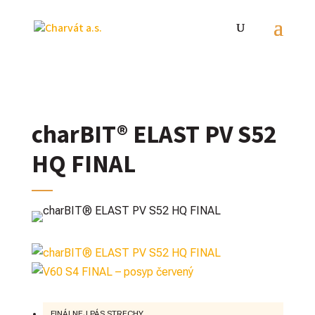
charBIT® ELAST PV S52
HQ FINAL
FINÁLNEJ PÁS STRECHY