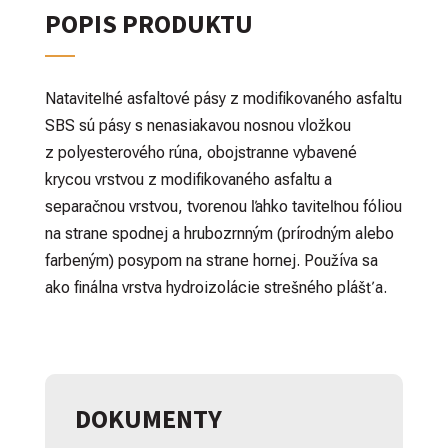
POPIS PRODUKTU
Nataviteľné asfaltové pásy z modifikovaného asfaltu
SBS sú pásy s nenasiakavou nosnou vložkou
z polyesterového rúna, obojstranne vybavené
krycou vrstvou z modifikovaného asfaltu a
separačnou vrstvou, tvorenou ľahko taviteľnou fóliou
na strane spodnej a hrubozrnným (prírodným alebo
farbeným) posypom na strane hornej. Používa sa
ako finálna vrstva hydroizolácie strešného plášťa.
DOKUMENTY