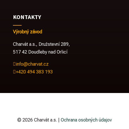
KONTAKTY
Výrobný závod
Charvát a.s.,
Družstevní 289,
517 42 Doudleby nad Orlicí
info@charvat.cz

+420 494 383 193

© 2026 Charvát a.s. |
Ochrana osobných údajov