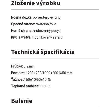
Zloženie výrobku
Nosná vložka:
polyesterové rúno
Spodná strana:
taviteľná fólia
Horná strana:
hrubozrnný posyp
Krycia vrstva:
modifikovaný asfalt
Technická špecifikácia
Hrúbka:
5,2 mm
Pevnosť:
1200±200/1000±200 N/50 mm
Ťažnosť:
50±10/50±10 %
Teplotná stabilita:
110 °C
Balenie