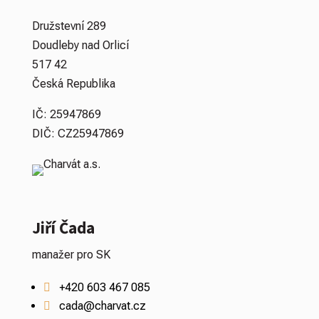
Družstevní 289
Doudleby nad Orlicí
517 42
Česká Republika
IČ: 25947869
DIČ: CZ25947869
Jiří Čada
manažer pro SK
+420 603 467 085

cada@charvat.cz
