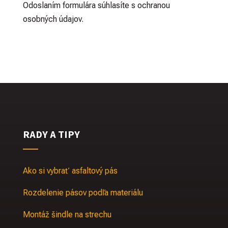
Odoslaním formulára súhlasíte s ochranou
osobných údajov.
RADY A TIPY
Ako si vybrať asfaltový pás
Rozdelenie pásov podľa materiálu
Montáž šindle na strechu