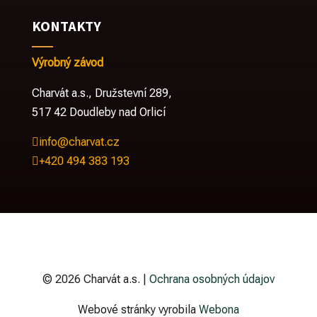
KONTAKTY
Výrobný závod
Charvát a.s.,
Družstevní 289,
517 42 Doudleby nad Orlicí
info@charvat.cz

+420 494 383 193

© 2026 Charvát a.s. |
Ochrana osobných údajov
Webové stránky vyrobila
Webona