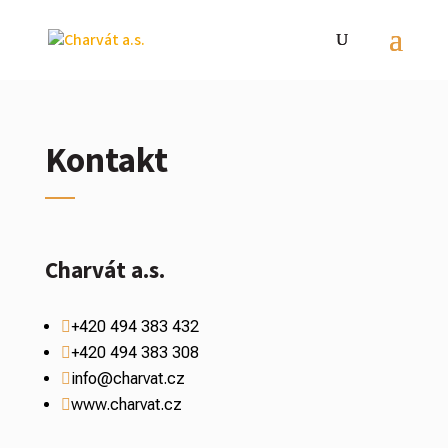
Kontakt
Charvát a.s.
+420 494 383 432

+420 494 383 308

info@charvat.cz

www.charvat.cz
