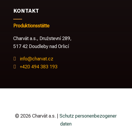
KONTAKT
Produktionsstätte
Charvát a.s.,
Družstevní 289,
517 42 Doudleby nad Orlicí
info@charvat.cz

+420 494 383 193

© 2026 Charvát a.s. |
Schutz personenbezogener
daten